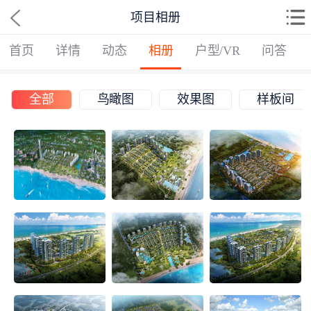
项目相册
首页
详情
动态
相册
户型/VR
问答
全部
鸟瞰图
效果图
样板间