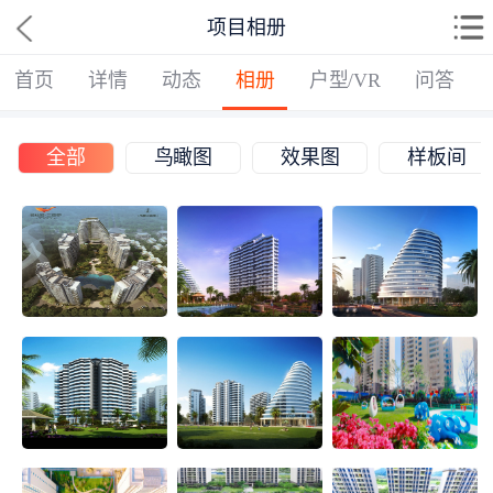
项目相册
首页
详情
动态
相册
户型/VR
问答
全部
鸟瞰图
效果图
样板间